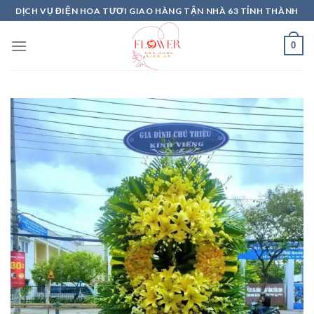
Skip
DỊCH VỤ ĐIỆN HOA TƯƠI GIAO HÀNG TẬN NHÀ 63 TỈNH THÀNH
to
content
0