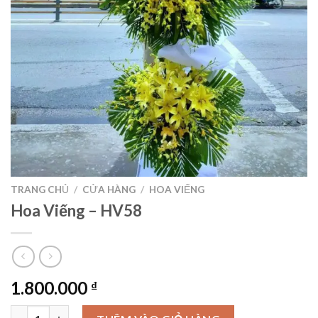
TRANG CHỦ
/
CỬA HÀNG
/
HOA VIẾNG
Hoa Viếng – HV58
1.800.000
₫
Hoa Viếng – HV58 số lượng