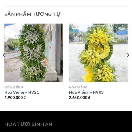
SẢN PHẨM TƯƠNG TỰ
HOA VIẾNG
HOA VIẾNG
Hoa Viếng – HV21
Hoa Viếng – HV03
1.900.000
₫
2.650.000
₫
HOA TƯƠI BÌNH AN