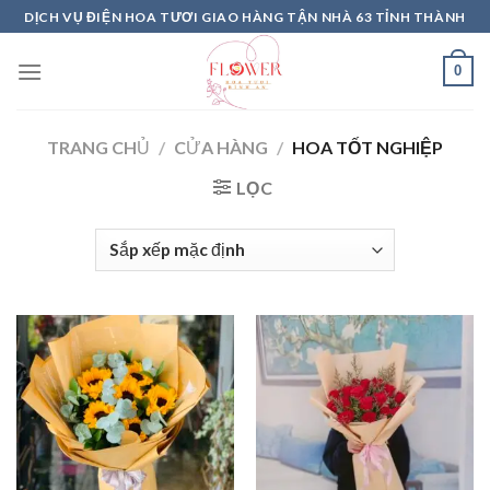
Skip
DỊCH VỤ ĐIỆN HOA TƯƠI GIAO HÀNG TẬN NHÀ 63 TỈNH THÀNH
to
content
0
TRANG CHỦ
/
CỬA HÀNG
/
HOA TỐT NGHIỆP
LỌC