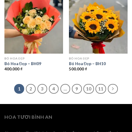
BÓ HOA ĐẸP
BÓ HOA ĐẸP
Bó Hoa Đẹp – BH09
Bó Hoa Đẹp – BH10
400.000
₫
500.000
₫
1
2
3
4
…
9
10
11
HOA TƯƠI BÌNH AN