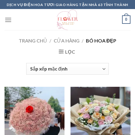
Skip
DỊCH VỤ ĐIỆN HOA TƯƠI GIAO HÀNG TẬN NHÀ 63 TỈNH THÀNH
to
content
0
TRANG CHỦ
/
CỬA HÀNG
/
BÓ HOA ĐẸP
LỌC