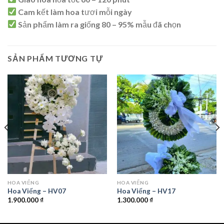
Cam kết làm hoa tươi mỗi ngày
Sản phẩm làm ra giống 80 – 95% mẫu đã chọn
SẢN PHẨM TƯƠNG TỰ
HOA VIẾNG
HOA VIẾNG
Hoa Viếng – HV07
Hoa Viếng – HV17
1.900.000
₫
1.300.000
₫