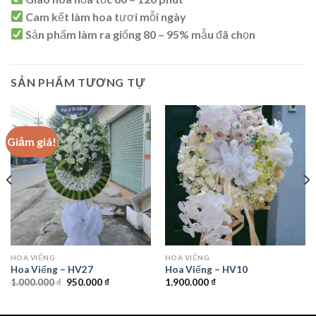
Cam kết làm hoa tươi mỗi ngày
Sản phẩm làm ra giống 80 – 95% mẫu đã chọn
SẢN PHẨM TƯƠNG TỰ
Giảm giá!
HOA VIẾNG
HOA VIẾNG
Hoa Viếng – HV27
Hoa Viếng – HV10
Giá
Giá
1.000.000
₫
950.000
₫
1.900.000
₫
gốc
hiện
là:
tại
1.000.000 ₫.
là: