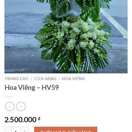
TRANG CHỦ
/
CỬA HÀNG
/
HOA VIẾNG
Hoa Viếng – HV59
2.500.000
₫
Hoa Viếng – HV59 số lượng