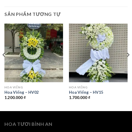
SẢN PHẨM TƯƠNG TỰ
HOA VIẾNG
HOA VIẾNG
Hoa Viếng – HV02
Hoa Viếng – HV15
1.200.000
₫
1.700.000
₫
HOA TƯƠI BÌNH AN