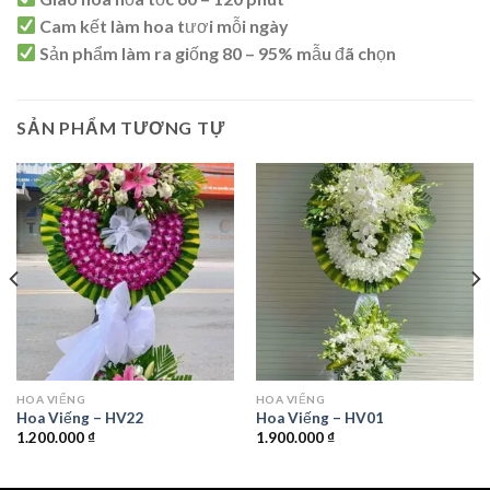
Cam kết làm hoa tươi mỗi ngày
Sản phẩm làm ra giống 80 – 95% mẫu đã chọn
SẢN PHẨM TƯƠNG TỰ
HOA VIẾNG
HOA VIẾNG
Hoa Viếng – HV22
Hoa Viếng – HV01
1.200.000
₫
1.900.000
₫