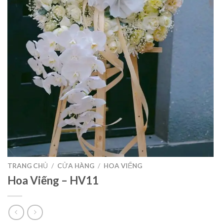
TRANG CHỦ
/
CỬA HÀNG
/
HOA VIẾNG
Hoa Viếng – HV11