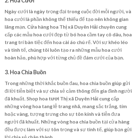
2.
Hoa Cưới
Ngày cưới là ngày trọng đại trong cuộc đời mỗi người, và
hoa cưới là phần không thể thiếu để tạo nên không gian
lãng mạn.
Cửa hàng hoa Thị xã Duyên Hải
chuyên cung
cấp các mẫu hoa cưới đẹp từ bó hoa cầm tay cô dâu, hoa
trang trí bàn tiệc đến hoa cài áo chú rể. Với sự khéo léo
và tinh tế, chúng tôi luôn tạo ra những mẫu hoa cưới
hoàn hảo, phù hợp với từng chủ đề đám cưới của bạn.
3.
Hoa Chia Buồn
Trong những thời khắc buồn đau, hoa chia buồn giúp gửi
đi lời tiễn biệt và sự chia sẻ cảm thông đến gia đình người
đã khuất.
Shop hoa tươi Thị xã Duyên Hải
cung cấp
những vòng hoa tang lễ trang nhã, mang sắc trắng, tím
hoặc vàng, tượng trưng cho sự tôn kính và tiễn đưa
người đã khuất. Những vòng hoa chia buồn tại cửa hàng
đều được làm với sự tôn trọng và sự tinh tế, giúp bạn gửi
lời chia sẻ chân thành.