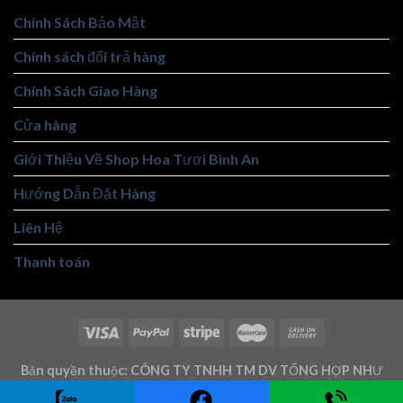
Chính Sách Bảo Mật
Chính sách đổi trả hàng
Chính Sách Giao Hàng
Cửa hàng
Giới Thiệu Về Shop Hoa Tươi Bình An
Hướng Dẫn Đặt Hàng
Liên Hệ
Thanh toán
Bản quyền thuộc: CÔNG TY TNHH TM DV TỔNG HỢP NHƯ
TRUNG - Mst: 3101146219