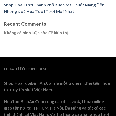
Shop Hoa Tươi Thành Phố Buôn Ma Thuột Mang Đến
Những Đoá Hoa Tươi Tươi Mới Nhất
Recent Comments
Không có bình luận nào để hiển thị.
HOA TƯƠI BÌNH AN
Shop HoaTuoiBinhAn.Com là một trong những tiệm hoa
tươi uy tín nhất Việt Nam.
HoaTuoiBinhAn.Com cung cấp dịch vụ đặt hoa online
giao tận nơi tại TPHCM, Hà Nội, Đà Nẵng và tất cả các
tỉnh thành tại Việt Nam. Với hệ thống cửa hàng hoa tươi