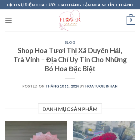
Skip
DỊCH VỤ ĐIỆN HOA TƯƠI GIAO HÀNG TẬN NHÀ 63 TỈNH THÀNH
to
content
0
BLOG
Shop Hoa Tươi Thị Xã Duyên Hải,
Trà Vinh – Địa Chỉ Uy Tín Cho Những
Bó Hoa Đặc Biệt
POSTED ON
THÁNG 10 11, 2024
BY
HOATUOIBINHAN
DANH MỤC SẢN PHẨM