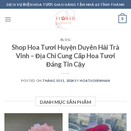
Skip
DỊCH VỤ ĐIỆN HOA TƯƠI GIAO HÀNG TẬN NHÀ 63 TỈNH THÀNH
to
content
0
BLOG
Shop Hoa Tươi Huyện Duyên Hải Trà
Vinh – Địa Chỉ Cung Cấp Hoa Tươi
Đáng Tin Cậy
POSTED ON
THÁNG 10 11, 2024
BY
HOATUOIBINHAN
DANH MỤC SẢN PHẨM