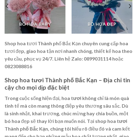
BÓ HOA BABY
BÓ HOA ĐẸP
Shop hoa tươi Thành phố Bắc Kạn chuyên cung cấp hoa
tươi đẹp, giao hoa tận nơi nhanh chóng, thiết kế hoa theo
yêu cầu, phục vụ 24/7. Liên hệ Zalo: 0899031114 hoặc
0823088816
Shop hoa tươi Thành phố Bắc Kạn – Địa chỉ tin
cậy cho mọi dịp đặc biệt
Trong cuộc sống hiện đại,
hoa tươi
không chỉ là món quà
tinh tế mà còn mang thông điệp yêu thương sâu sắc. Dù
là sinh nhật, khai trương, chúc mừng hay chia buồn, một
bó hoa đẹp sẽ thay lời bạn muốn nói. Tại
shop hoa tươi
Thành phố Bắc Kạn
, chúng tôi hiểu rõ điều đó và cam kết
mang đến cho bạn những mẫu hoa chất lượng nhất, giao