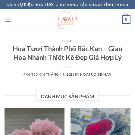
Skip
DỊCH VỤ ĐIỆN HOA TƯƠI GIAO HÀNG TẬN NHÀ 63 TỈNH THÀNH
to
content
0
BLOG
Hoa Tươi Thành Phố Bắc Kạn – Giao
Hoa Nhanh Thiết Kế Đẹp Giá Hợp Lý
POSTED ON
THÁNG 4 9, 2025
BY
HOATUOIBINHAN
DANH MỤC SẢN PHẨM