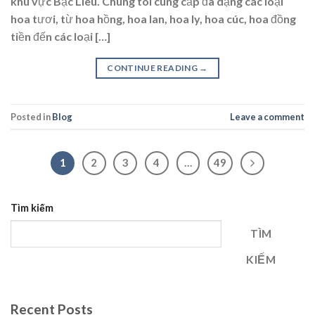
khu vực Bạc Liêu. Chúng tôi cung cấp đa dạng các loại
hoa tươi, từ hoa hồng, hoa lan, hoa ly, hoa cúc, hoa đồng
tiền đến các loại […]
CONTINUE READING
→
Posted in
Blog
Leave a comment
1
2
3
4
…
49
Tìm kiếm
TÌM
KIẾM
Recent Posts