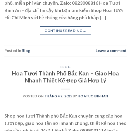
phố, miễn phí vận chuyển. Zalo: 0823088816 Hoa Tươi
Bình An – địa chỉ tin cậy khi bạn tìm kiếm Shop Hoa Tươi
Hồ Chí Minh với hệ thống cửa hàng phủ khắp […]
CONTINUE READING
→
Posted in
Blog
Leave a comment
BLOG
Hoa Tươi Thành Phố Bắc Kạn – Giao Hoa
Nhanh Thiết Kế Đẹp Giá Hợp Lý
POSTED ON
THÁNG 4 9, 2025
BY
HOATUOIBINHAN
Shop hoa tươi Thành phố Bắc Kạn chuyên cung cấp hoa
tươi đẹp, giao hoa tận nơi nhanh chóng, thiết kế hoa theo
yêu cầu, phục vụ 24/7. Liên hệ Zalo: 0899031114 hoặc