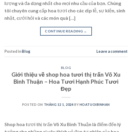
lượng và đa dạng nhất cho mọi nhu cầu của bạn. Chúng
tôi chuyên cung cấp hoa tươi cho các dịp lễ, sự kiện, sinh
nhật, cưới hỏi và các món quà […]
CONTINUE READING
→
Posted in
Blog
Leave a comment
BLOG
Giới thiệu về shop hoa tươi thị trấn Võ Xu
Bình Thuận – Hoa Tươi Hạnh Phúc Tươi
Đẹp
POSTED ON
THÁNG 12 1, 2024
BY
HOATUOIBINHAN
Shop hoa tươi thị trấn Võ Xu Bình Thuận là điểm đến lý
tưởng cho những ai yêu thích vẻ đẹp tự nhiên của hoa