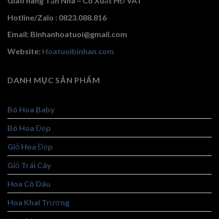
Giao hàng Tận Nhà – Có Xuất HĐ VAT
Hotline/Zalo : 0823.088.816
Email: Binhanhoatuoi@gmail.com
Website:
Hoatuoibinhan.com
DANH MỤC SẢN PHẨM
Bó Hoa Baby
Bó Hoa Đẹp
Giỏ Hoa Đẹp
Giỏ Trái Cây
Hoa Cô Dâu
Hoa Khai Trương