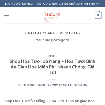
Skip
DỊCH VỤ ĐIỆN HOA TƯƠI GIAO HÀNG TẬN NHÀ 63 TỈNH THÀNH
to
content
0
CATEGORY ARCHIVES:
BLOG
Your blog category
BLOG
Shop Hoa Tươi Đà Nẵng – Hoa Tươi Bình
An Giao Hoa Miễn Phí, Nhanh Chóng, Giá
Tốt
POSTED ON
THÁNG 5 27, 2025
BY
HOATUOIBINHAN
Shop Hoa Tươi Đà Nẵng – Hoa Tươi Bình An giao hoa