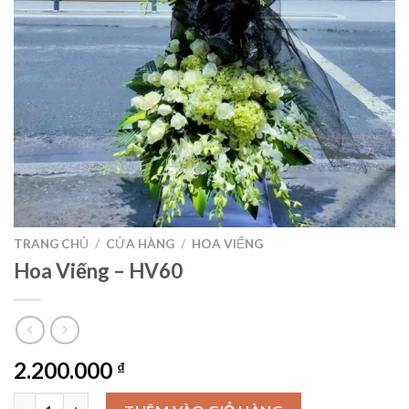
TRANG CHỦ
/
CỬA HÀNG
/
HOA VIẾNG
Hoa Viếng – HV60
2.200.000
₫
Hoa Viếng – HV60 số lượng