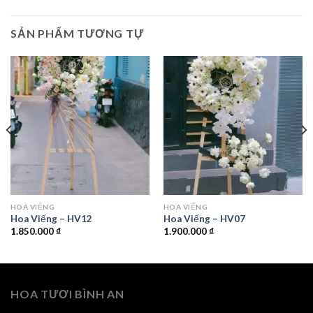
SẢN PHẨM TƯƠNG TỰ
HOA VIẾNG
HOA VIẾNG
Hoa Viếng – HV12
Hoa Viếng – HV07
1.850.000
₫
1.900.000
₫
HOA TƯƠI BÌNH AN