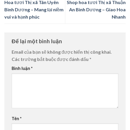
Hoa tươi Thị xã Tân Uyên
Shop hoa tươi Thị xã Thuận
Bình Dương – Mang lại niềm
An Bình Dương – Giao Hoa
vui và hạnh phúc
Nhanh
Để lại một bình luận
Email của bạn sẽ không được hiển thị công khai.
Các trường bắt buộc được đánh dấu
*
Bình luận
*
Tên
*