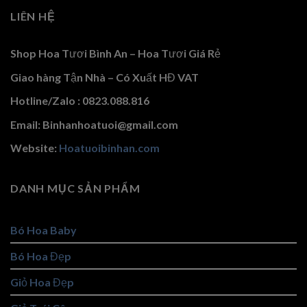
LIÊN HỆ
Shop Hoa Tươi Bình An – Hoa Tươi Giá Rẻ
Giao hàng Tận Nhà – Có Xuất HĐ VAT
Hotline/Zalo : 0823.088.816
Email: Binhanhoatuoi@gmail.com
Website:
Hoatuoibinhan.com
DANH MỤC SẢN PHẨM
Bó Hoa Baby
Bó Hoa Đẹp
Giỏ Hoa Đẹp