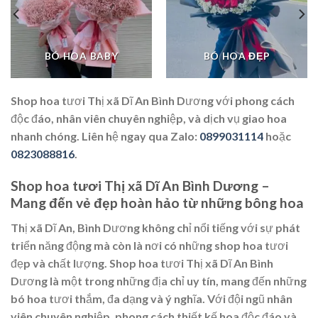
BÓ HOA BABY
BÓ HOA ĐẸP
Shop hoa tươi Thị xã Dĩ An Bình Dương với phong cách
độc đáo, nhân viên chuyên nghiệp, và dịch vụ giao hoa
nhanh chóng. Liên hệ ngay qua Zalo:
0899031114
hoặc
0823088816
.
Shop hoa tươi Thị xã Dĩ An Bình Dương –
Mang đến vẻ đẹp hoàn hảo từ những bông hoa
Thị xã Dĩ An, Bình Dương không chỉ nổi tiếng với sự phát
triển năng động mà còn là nơi có những shop hoa tươi
đẹp và chất lượng. Shop hoa tươi Thị xã Dĩ An Bình
Dương là một trong những địa chỉ uy tín, mang đến những
bó hoa tươi thắm, đa dạng và ý nghĩa. Với đội ngũ nhân
viên chuyên nghiệp, phong cách thiết kế hoa độc đáo và