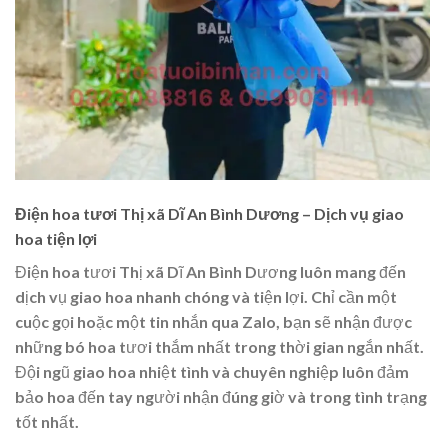
Điện hoa tươi Thị xã Dĩ An Bình Dương – Dịch vụ giao
hoa tiện lợi
Điện hoa tươi Thị xã Dĩ An Bình Dương luôn mang đến
dịch vụ giao hoa nhanh chóng và tiện lợi. Chỉ cần một
cuộc gọi hoặc một tin nhắn qua Zalo, bạn sẽ nhận được
những bó hoa tươi thắm nhất trong thời gian ngắn nhất.
Đội ngũ giao hoa nhiệt tình và chuyên nghiệp luôn đảm
bảo hoa đến tay người nhận đúng giờ và trong tình trạng
tốt nhất.