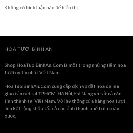
Không có bình luận nào để hiển thị.
HOA TƯƠI BÌNH AN
Shop HoaTuoiBinhAn.Com là một trong những tiệm hoa
tươi uy tín nhất Việt Nam.
HoaTuoiBinhAn.Com cung cấp dịch vụ đặt hoa online
giao tận nơi tại TPHCM, Hà Nội, Đà Nẵng và tất cả các
tỉnh thành tại Việt Nam. Với hệ thống cửa hàng hoa tươi
liên kết rộng khắp tất cả các tỉnh thành phố trên toàn
quốc.