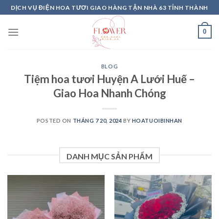
Skip
DỊCH VỤ ĐIỆN HOA TƯƠI GIAO HÀNG TẬN NHÀ 63 TỈNH THÀNH
to
content
0
BLOG
Tiệm hoa tươi Huyện A Lưới Huế –
Giao Hoa Nhanh Chóng
POSTED ON
THÁNG 7 20, 2024
BY
HOATUOIBINHAN
DANH MỤC SẢN PHẨM