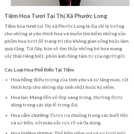
Tiệm Hoa Tươi Tại Thị Xã Phước Long
Tiệm hoa tươi
tại Thị xã Phước Long là địa chỉ lý tưởng
cho những ai yêu thích hoa và muốn tìm kiếm những sản
phẩm hoa tươi để trang trí cho không gian sống hoặc làm
quà tặng. Tại đây, bạn sẽ tìm thấy những bó hoa mang
sắc thái riêng biệt, phản ánh đúng tâm tư của người gửi.
Các Loại Hoa Phổ Biến Tại Tiệm
Hoa hồng
: Biểu tượng của tình yêu và sự lãng mạn, rất
thích hợp cho những dịp sinh nhật hoặc kỷ niệm.
Hoa lan
: Mang đến vẻ đẹp sang trọng, thường được
dùng trong các dịp lễ trọng đại.
Hoa cẩm chướng
: Được ưa chuộng trong các buổi tiệc
và sự kiện, với màu sắc rực rỡ và đa dạng.
Hoa hướng dương
: Thể hiện niềm vui và sự tươi mới,