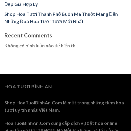
Đẹp Giá Hợp Lý
Shop Hoa Tươi Thành Phố Buôn Ma Thuột Mang Đến
Những Đoá Hoa Tươi Tươi Mới Nhất
Recent Comments
Không có bình luận nào để hiển thị.
HOA TƯƠI BÌNH AN
Shop HoaTuoiBinhAn.Com là một trong những tiệm hoa
tươi uy tín nhất Việt Nam.
HoaTuoiBinhAn.Com cung cấp dịch vụ đặt hoa online
giao tận nơi tại TPHCM, Hà Nội, Đà Nẵng và tất cả các