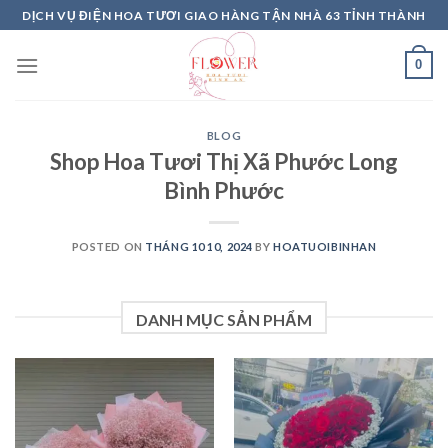
Skip
DỊCH VỤ ĐIỆN HOA TƯƠI GIAO HÀNG TẬN NHÀ 63 TỈNH THÀNH
to
content
0
BLOG
Shop Hoa Tươi Thị Xã Phước Long
Bình Phước
POSTED ON
THÁNG 10 10, 2024
BY
HOATUOIBINHAN
DANH MỤC SẢN PHẨM