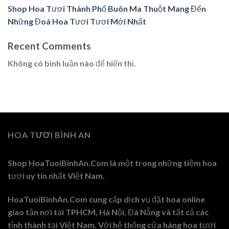
Shop Hoa Tươi Thành Phố Buôn Ma Thuột Mang Đến
Những Đoá Hoa Tươi Tươi Mới Nhất
Recent Comments
Không có bình luận nào để hiển thị.
HOA TƯƠI BÌNH AN
Shop HoaTuoiBinhAn.Com là một trong những tiệm hoa
tươi uy tín nhất Việt Nam.
HoaTuoiBinhAn.Com cung cấp dịch vụ đặt hoa online
giao tận nơi tại TPHCM, Hà Nội, Đà Nẵng và tất cả các
tỉnh thành tại Việt Nam. Với hệ thống cửa hàng hoa tươi