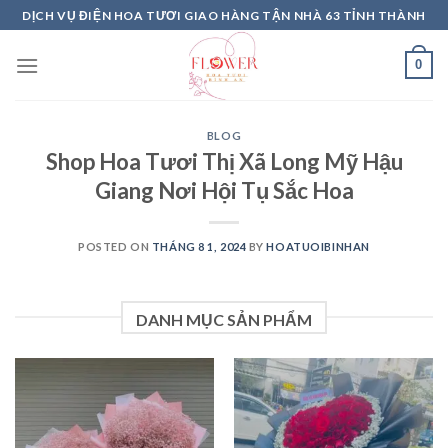
Skip
DỊCH VỤ ĐIỆN HOA TƯƠI GIAO HÀNG TẬN NHÀ 63 TỈNH THÀNH
to
content
0
BLOG
Shop Hoa Tươi Thị Xã Long Mỹ Hậu
Giang Nơi Hội Tụ Sắc Hoa
POSTED ON
THÁNG 8 1, 2024
BY
HOATUOIBINHAN
DANH MỤC SẢN PHẨM