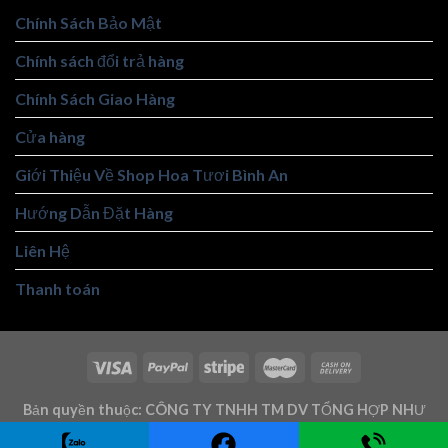
Chính Sách Bảo Mật
Chính sách đổi trả hàng
Chính Sách Giao Hàng
Cửa hàng
Giới Thiệu Về Shop Hoa Tươi Bình An
Hướng Dẫn Đặt Hàng
Liên Hệ
Thanh toán
Bản quyền thuộc: CÔNG TY TNHH TM DV TỔNG HỢP NHƯ
TRUNG - Mst: 3101146219