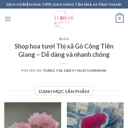
Skip
DỊCH VỤ ĐIỆN HOA TƯƠI GIAO HÀNG TẬN NHÀ 63 TỈNH THÀNH
to
content
0
BLOG
Shop hoa tươi Thị xã Gò Công Tiền
Giang – Dễ dàng và nhanh chóng
POSTED ON
THÁNG 7 28, 2024
BY
HOATUOIBINHAN
DANH MỤC SẢN PHẨM