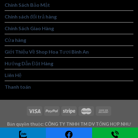
Chính Sách Bảo Mật
Chính sách đổi trả hàng
Chính Sách Giao Hàng
Cửa hàng
Giới Thiệu Về Shop Hoa Tươi Bình An
Hướng Dẫn Đặt Hàng
Liên Hệ
Thanh toán
Bản quyền thuộc: CÔNG TY TNHH TM DV TỔNG HỢP NHƯ
TRUNG - Mst: 3101146219