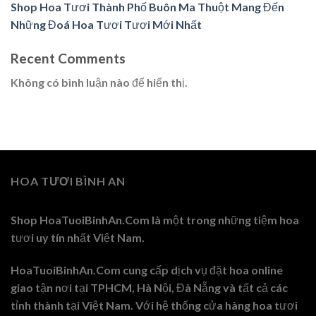
Shop Hoa Tươi Thành Phố Buôn Ma Thuột Mang Đến
Những Đoá Hoa Tươi Tươi Mới Nhất
Recent Comments
Không có bình luận nào để hiển thị.
HOA TƯƠI BÌNH AN
Shop HoaTuoiBinhAn.Com là một trong những tiệm hoa
tươi uy tín nhất Việt Nam.
HoaTuoiBinhAn.Com cung cấp dịch vụ đặt hoa online
giao tận nơi tại TPHCM, Hà Nội, Đà Nẵng và tất cả các
tỉnh thành tại Việt Nam. Với hệ thống cửa hàng hoa tươi