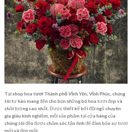
Tại
shop hoa tươi Thành phố Vĩnh Yên, Vĩnh Phúc
, chúng
tôi tự hào mang đến cho bạn những bó hoa tươi đẹp và
chất lượng cao nhất. Được thiết kế bởi đội ngũ chuyên
gia giàu kinh nghiệm, mỗi sản phẩm tại cửa hàng của
chúng tôi đều được chăm sóc tận tình để đảm bảo sự tươi
mới và đẹp mắt.