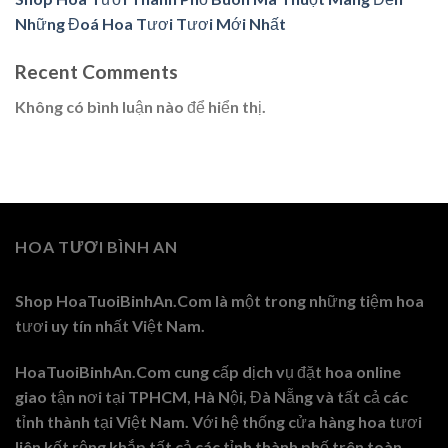
Những Đoá Hoa Tươi Tươi Mới Nhất
Recent Comments
Không có bình luận nào để hiển thị.
HOA TƯƠI BÌNH AN
Shop HoaTuoiBinhAn.Com là một trong những tiệm hoa
tươi uy tín nhất Việt Nam.
HoaTuoiBinhAn.Com cung cấp dịch vụ đặt hoa online
giao tận nơi tại TPHCM, Hà Nội, Đà Nẵng và tất cả các
tỉnh thành tại Việt Nam. Với hệ thống cửa hàng hoa tươi
liên kết rộng khắp tất cả các tỉnh thành phố trên toàn