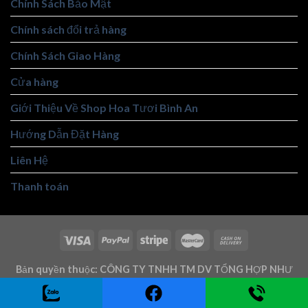
Chính Sách Bảo Mật
Chính sách đổi trả hàng
Chính Sách Giao Hàng
Cửa hàng
Giới Thiệu Về Shop Hoa Tươi Bình An
Hướng Dẫn Đặt Hàng
Liên Hệ
Thanh toán
Bản quyền thuộc: CÔNG TY TNHH TM DV TỔNG HỢP NHƯ
TRUNG - Mst: 3101146219