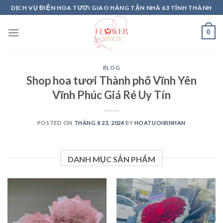
Skip
DỊCH VỤ ĐIỆN HOA TƯƠI GIAO HÀNG TẬN NHÀ 63 TỈNH THÀNH
to
content
0
BLOG
Shop hoa tươi Thành phố Vĩnh Yên
Vĩnh Phúc Giá Rẻ Uy Tín
POSTED ON
THÁNG 8 23, 2024
BY
HOATUOIBINHAN
DANH MỤC SẢN PHẨM