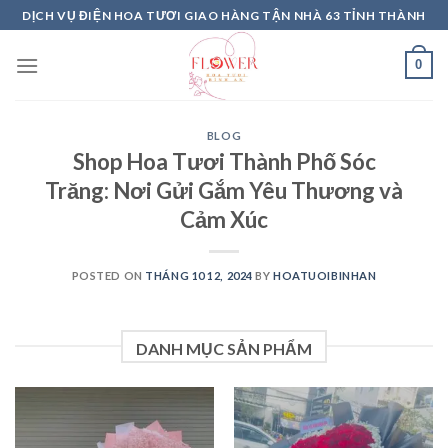
Skip
DỊCH VỤ ĐIỆN HOA TƯƠI GIAO HÀNG TẬN NHÀ 63 TỈNH THÀNH
to
content
0
BLOG
Shop Hoa Tươi Thành Phố Sóc
Trăng: Nơi Gửi Gắm Yêu Thương và
Cảm Xúc
POSTED ON
THÁNG 10 12, 2024
BY
HOATUOIBINHAN
DANH MỤC SẢN PHẨM