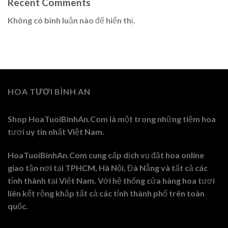
Recent Comments
Không có bình luận nào để hiển thị.
HOA TƯƠI BÌNH AN
Shop HoaTuoiBinhAn.Com là một trong những tiệm hoa
tươi uy tín nhất Việt Nam.
HoaTuoiBinhAn.Com cung cấp dịch vụ đặt hoa online
giao tận nơi tại TPHCM, Hà Nội, Đà Nẵng và tất cả các
tỉnh thành tại Việt Nam. Với hệ thống cửa hàng hoa tươi
liên kết rộng khắp tất cả các tỉnh thành phố trên toàn
quốc.