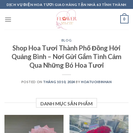
Skip
DỊCH VỤ ĐIỆN HOA TƯƠI GIAO HÀNG TẬN NHÀ 63 TỈNH THÀNH
to
content
0
BLOG
Shop Hoa Tươi Thành Phố Đồng Hới
Quảng Bình – Nơi Gửi Gắm Tình Cảm
Qua Những Bó Hoa Tươi
POSTED ON
THÁNG 10 10, 2024
BY
HOATUOIBINHAN
DANH MỤC SẢN PHẨM