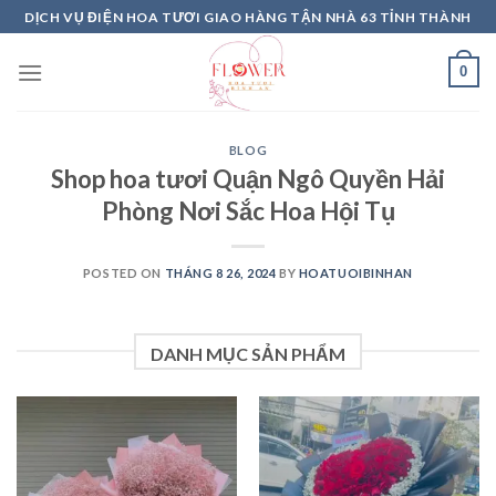
Skip
DỊCH VỤ ĐIỆN HOA TƯƠI GIAO HÀNG TẬN NHÀ 63 TỈNH THÀNH
to
content
0
BLOG
Shop hoa tươi Quận Ngô Quyền Hải
Phòng Nơi Sắc Hoa Hội Tụ
POSTED ON
THÁNG 8 26, 2024
BY
HOATUOIBINHAN
DANH MỤC SẢN PHẨM