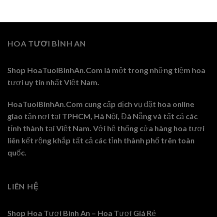
HOA TƯƠI BÌNH AN
Shop HoaTuoiBinhAn.Com là một trong những tiệm hoa
tươi uy tín nhất Việt Nam.
HoaTuoiBinhAn.Com cung cấp dịch vụ đặt hoa online
giao tận nơi tại TPHCM, Hà Nội, Đà Nẵng và tất cả các
tỉnh thành tại Việt Nam. Với hệ thống cửa hàng hoa tươi
liên kết rộng khắp tất cả các tỉnh thành phố trên toàn
quốc.
LIÊN HỆ
Shop Hoa Tươi Bình An – Hoa Tươi Giá Rẻ