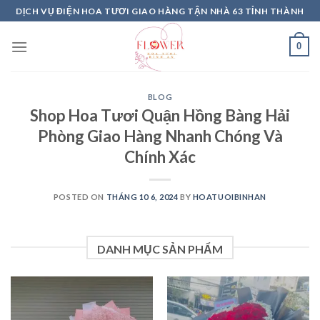
Skip
DỊCH VỤ ĐIỆN HOA TƯƠI GIAO HÀNG TẬN NHÀ 63 TỈNH THÀNH
to
content
0
BLOG
Shop Hoa Tươi Quận Hồng Bàng Hải
Phòng Giao Hàng Nhanh Chóng Và
Chính Xác
POSTED ON
THÁNG 10 6, 2024
BY
HOATUOIBINHAN
DANH MỤC SẢN PHẨM