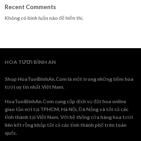
Recent Comments
Không có bình luận nào để hiển thị.
HOA TƯƠI BÌNH AN
Shop HoaTuoiBinhAn.Com là một trong những tiệm hoa
tươi uy tín nhất Việt Nam.
HoaTuoiBinhAn.Com cung cấp dịch vụ đặt hoa online
giao tận nơi tại TPHCM, Hà Nội, Đà Nẵng và tất cả các
tỉnh thành tại Việt Nam. Với hệ thống cửa hàng hoa tươi
liên kết rộng khắp tất cả các tỉnh thành phố trên toàn
quốc.