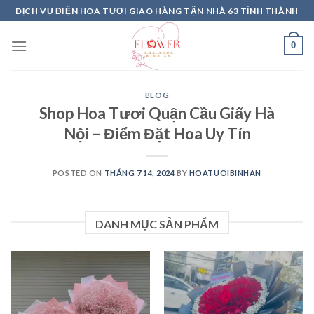
Skip
DỊCH VỤ ĐIỆN HOA TƯƠI GIAO HÀNG TẬN NHÀ 63 TỈNH THÀNH
to
content
0
BLOG
Shop Hoa Tươi Quận Cầu Giấy Hà
Nội – Điểm Đặt Hoa Uy Tín
POSTED ON
THÁNG 7 14, 2024
BY
HOATUOIBINHAN
DANH MỤC SẢN PHẨM