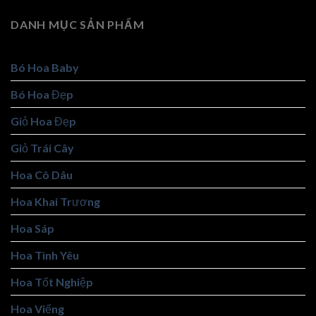
DANH MỤC SẢN PHẨM
Bó Hoa Baby
Bó Hoa Đẹp
Giỏ Hoa Đẹp
Giỏ Trái Cây
Hoa Cô Dâu
Hoa Khai Trương
Hoa Sáp
Hoa Tình Yêu
Hoa Tốt Nghiệp
Hoa Viếng