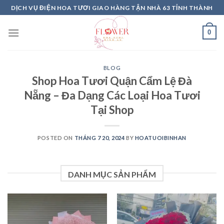
Skip
DỊCH VỤ ĐIỆN HOA TƯƠI GIAO HÀNG TẬN NHÀ 63 TỈNH THÀNH
to
content
0
BLOG
Shop Hoa Tươi Quận Cẩm Lệ Đà
Nẵng – Đa Dạng Các Loại Hoa Tươi
Tại Shop
POSTED ON
THÁNG 7 20, 2024
BY
HOATUOIBINHAN
DANH MỤC SẢN PHẨM