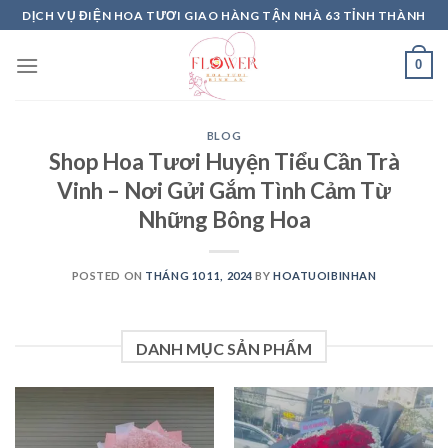
Skip
DỊCH VỤ ĐIỆN HOA TƯƠI GIAO HÀNG TẬN NHÀ 63 TỈNH THÀNH
to
content
0
BLOG
Shop Hoa Tươi Huyện Tiểu Cần Trà
Vinh – Nơi Gửi Gắm Tình Cảm Từ
Những Bông Hoa
POSTED ON
THÁNG 10 11, 2024
BY
HOATUOIBINHAN
DANH MỤC SẢN PHẨM