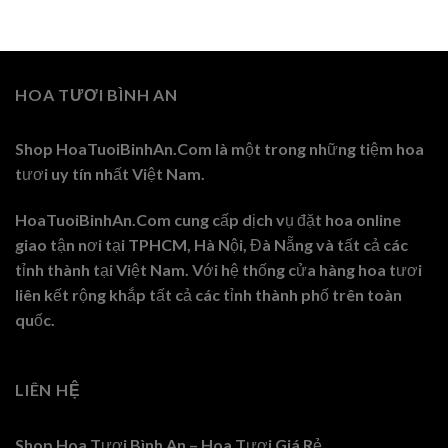
HOA TƯƠI BÌNH AN
Shop HoaTuoiBinhAn.Com là một trong những tiệm hoa
tươi uy tín nhất Việt Nam.
HoaTuoiBinhAn.Com cung cấp dịch vụ đặt hoa online
giao tận nơi tại TPHCM, Hà Nội, Đà Nẵng và tất cả các
tỉnh thành tại Việt Nam. Với hệ thống cửa hàng hoa tươi
liên kết rộng khắp tất cả các tỉnh thành phố trên toàn
quốc.
LIÊN HỆ
Shop Hoa Tươi Bình An – Hoa Tươi Giá Rẻ