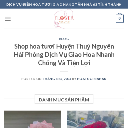
Skip
DỊCH VỤ ĐIỆN HOA TƯƠI GIAO HÀNG TẬN NHÀ 63 TỈNH THÀNH
to
content
0
BLOG
Shop hoa tươi Huyện Thuỷ Nguyên
Hải Phòng Dịch Vụ Giao Hoa Nhanh
Chóng Và Tiện Lợi
POSTED ON
THÁNG 8 26, 2024
BY
HOATUOIBINHAN
DANH MỤC SẢN PHẨM