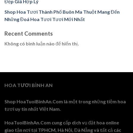
Đẹp Giá Hợp Lý
Shop Hoa Tươi Thành Phố Buôn Ma Thuột Mang Đến
Những Đoá Hoa Tươi Tươi Mới Nhất
Recent Comments
Không có bình luận nào để hiển thị.
HOA TƯƠI BÌNH AN
Shop HoaTuoiBinhAn.Com là một trong những tiệm hoa
tươi uy tín nhất Việt Nam.
HoaTuoiBinhAn.Com cung cấp dịch vụ đặt hoa online
giao tận nơi tại TPHCM, Hà Nội, Đà Nẵng và tất cả các