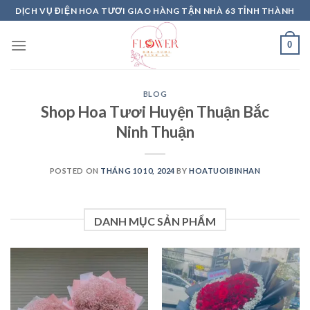
Skip
DỊCH VỤ ĐIỆN HOA TƯƠI GIAO HÀNG TẬN NHÀ 63 TỈNH THÀNH
to
content
0
BLOG
Shop Hoa Tươi Huyện Thuận Bắc
Ninh Thuận
POSTED ON
THÁNG 10 10, 2024
BY
HOATUOIBINHAN
DANH MỤC SẢN PHẨM