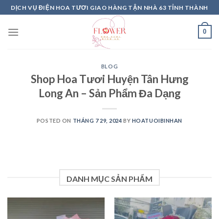
Skip
DỊCH VỤ ĐIỆN HOA TƯƠI GIAO HÀNG TẬN NHÀ 63 TỈNH THÀNH
to
content
0
BLOG
Shop Hoa Tươi Huyện Tân Hưng
Long An – Sản Phẩm Đa Dạng
POSTED ON
THÁNG 7 29, 2024
BY
HOATUOIBINHAN
DANH MỤC SẢN PHẨM