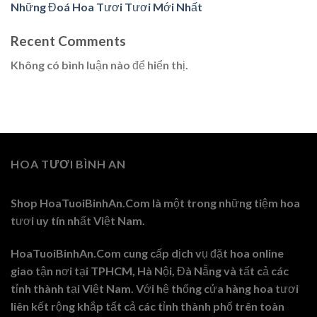
Những Đoá Hoa Tươi Tươi Mới Nhất
Recent Comments
Không có bình luận nào để hiển thị.
HOA TƯƠI BÌNH AN
Shop HoaTuoiBinhAn.Com là một trong những tiệm hoa
tươi uy tín nhất Việt Nam.
HoaTuoiBinhAn.Com cung cấp dịch vụ đặt hoa online
giao tận nơi tại TPHCM, Hà Nội, Đà Nẵng và tất cả các
tỉnh thành tại Việt Nam. Với hệ thống cửa hàng hoa tươi
liên kết rộng khắp tất cả các tỉnh thành phố trên toàn