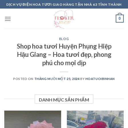
Skip
DỊCH VỤ ĐIỆN HOA TƯƠI GIAO HÀNG TẬN NHÀ 63 TỈNH THÀNH
to
content
0
BLOG
Shop hoa tươi Huyện Phụng Hiệp
Hậu Giang – Hoa tươi đẹp, phong
phú cho mọi dịp
POSTED ON
THÁNG MƯỜI MỘT 25, 2024
BY
HOATUOIBINHAN
DANH MỤC SẢN PHẨM