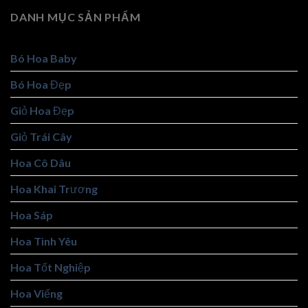
DANH MỤC SẢN PHẨM
Bó Hoa Baby
Bó Hoa Đẹp
Giỏ Hoa Đẹp
Giỏ Trái Cây
Hoa Cô Dâu
Hoa Khai Trương
Hoa Sáp
Hoa Tình Yêu
Hoa Tốt Nghiệp
Hoa Viếng