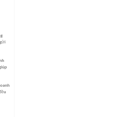
ng
gửi
ình
giúp
doanh
 đều