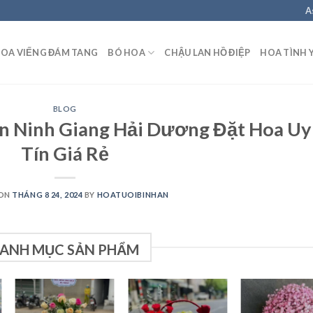
A
OA VIẾNG ĐÁM TANG
BÓ HOA
CHẬU LAN HỒ ĐIỆP
HOA TÌNH 
BLOG
n Ninh Giang Hải Dương Đặt Hoa Uy
Tín Giá Rẻ
 ON
THÁNG 8 24, 2024
BY
HOATUOIBINHAN
ANH MỤC SẢN PHẨM