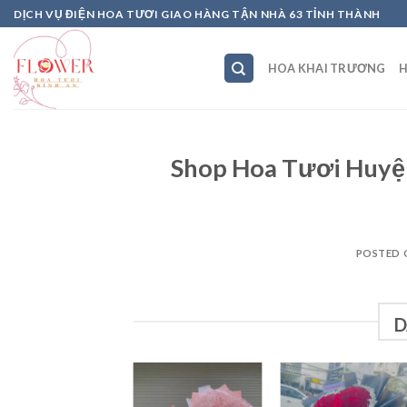
Skip
DỊCH VỤ ĐIỆN HOA TƯƠI GIAO HÀNG TẬN NHÀ 63 TỈNH THÀNH
to
content
HOA KHAI TRƯƠNG
H
Shop Hoa Tươi Huyệ
POSTED
D