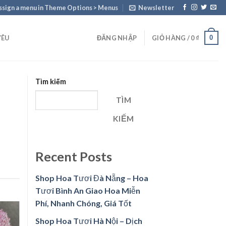
ssign a menu in Theme Options > Menus
Newsletter
0
YÊU
ĐĂNG NHẬP
GIỎ HÀNG /
0
₫
Tìm kiếm
TÌM
KIẾM
Recent Posts
Shop Hoa Tươi Đà Nẵng – Hoa
Tươi Bình An Giao Hoa Miễn
Phí, Nhanh Chóng, Giá Tốt
Shop Hoa Tươi Hà Nội – Dịch