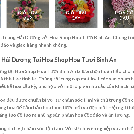
GIỎ HOA
GIỎ TRÁI
HOA CÔ
ĐẸP
CÂY
DÂU
h Giang Hải Dương với Hoa Shop Hoa Tươi Bình An. Chúng tôi
c đáo và giao hàng nhanh chóng.
 Hải Dương Tại Hoa Shop Hoa Tươi Bình An
ơng
tại Hoa Shop Hoa Tươi Bình An là lựa chọn hoàn hảo cho 
và thiết kế tinh tế. Chúng tôi cung cấp một loạt các sản phẩm 
iết kế hoa cầu kỳ, phù hợp với mọi dịp và nhu cầu của khách h
a đều được chuẩn bị với sự chăm sóc tỉ mỉ và chú trọng đến 
ông hoa để đảm bảo hoa luôn tươi mới và đẹp mắt. Đội ngũ thi
sáng tạo để tạo ra những sản phẩm hoa độc đáo và ấn tượng.
ng dịch vụ chăm sóc tận tâm. Với sự chuyên nghiệp và am hiể