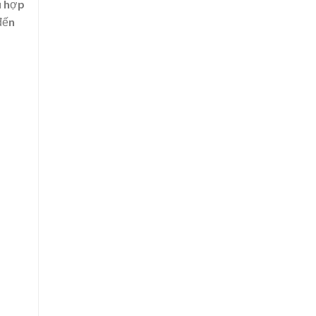
ù hợp
đến