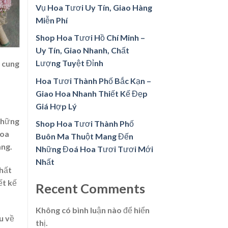
Vụ Hoa Tươi Uy Tín, Giao Hàng
Miễn Phí
Shop Hoa Tươi Hồ Chí Minh –
Uy Tín, Giao Nhanh, Chất
Lượng Tuyệt Đỉnh
 cung
Hoa Tươi Thành Phố Bắc Kạn –
Giao Hoa Nhanh Thiết Kế Đẹp
Giá Hợp Lý
những
Shop Hoa Tươi Thành Phố
hoa
Buôn Ma Thuột Mang Đến
àng.
Những Đoá Hoa Tươi Tươi Mới
Nhất
chất
ết kế
Recent Comments
Không có bình luận nào để hiển
u về
thị.