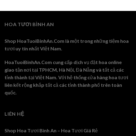
HOA TƯƠI BÌNH AN
Shop HoaTuoiBinhAn.Com là một trong những tiệm hoa
tươi uy tín nhất Việt Nam.
HoaTuoiBinhAn.Com cung cấp dịch vụ đặt hoa online
giao tận nơi tại TPHCM, Hà Nội, Đà Nẵng và tất cả các
tỉnh thành tại Việt Nam. Với hệ thống cửa hàng hoa tươi
liên kết rộng khắp tất cả các tỉnh thành phố trên toàn
quốc.
LIÊN HỆ
Shop Hoa Tươi Bình An – Hoa Tươi Giá Rẻ