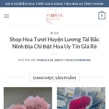
Skip
DỊCH VỤ ĐIỆN HOA TƯƠI GIAO HÀNG TẬN NHÀ 63 TỈNH THÀNH
to
content
0
BLOG
Shop Hoa Tươi Huyện Lương Tài Bắc
Ninh Địa Chỉ Đặt Hoa Uy Tín Giá Rẻ
POSTED ON
THÁNG 8 24, 2024
BY
HOATUOIBINHAN
DANH MỤC SẢN PHẨM