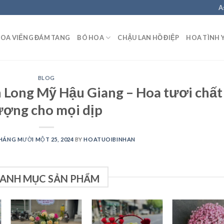
A
OA VIẾNG ĐÁM TANG
BÓ HOA
CHẬU LAN HỒ ĐIỆP
HOA TÌNH 
BLOG
 Long Mỹ Hậu Giang – Hoa tươi chất
ượng cho mọi dịp
HÁNG MƯỜI MỘT 25, 2024
BY
HOATUOIBINHAN
ANH MỤC SẢN PHẨM