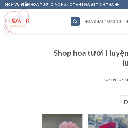
Skip
DỊCH VỤ ĐIỆN HOA TƯƠI GIAO HÀNG TẬN NHÀ 63 TỈNH THÀNH
to
content
HOA KHAI TRƯƠNG
H
Shop hoa tươi Huyện
l
POSTED ON
T
D