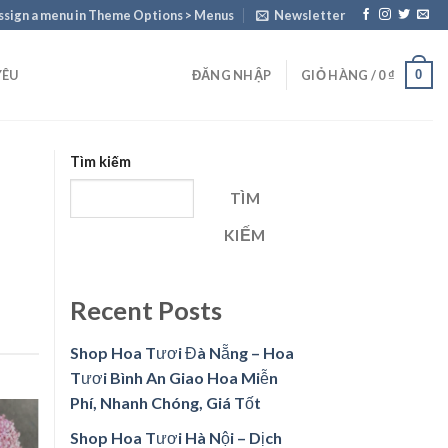
ssign a menu in Theme Options > Menus
Newsletter
0
YÊU
ĐĂNG NHẬP
GIỎ HÀNG /
0
₫
Tìm kiếm
TÌM
KIẾM
Recent Posts
Shop Hoa Tươi Đà Nẵng – Hoa
Tươi Bình An Giao Hoa Miễn
Phí, Nhanh Chóng, Giá Tốt
Shop Hoa Tươi Hà Nội – Dịch