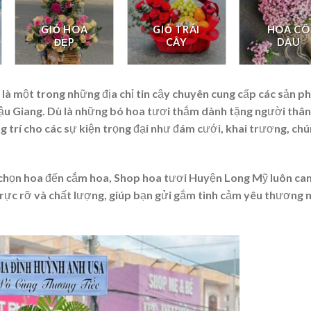
GIỎ HOA
GIỎ TRÁI
HOA CÔ
ĐẸP
CÂY
DÂU
à một trong những địa chỉ tin cậy chuyên cung cấp các sản 
Hậu Giang. Dù là những bó hoa tươi thắm dành tặng người thân
ng trí cho các sự kiện trọng đại như đám cưới, khai trương, ch
a chọn hoa đến cắm hoa, Shop hoa tươi Huyện Long Mỹ luôn ca
ực rỡ và chất lượng, giúp bạn gửi gắm tình cảm yêu thương 