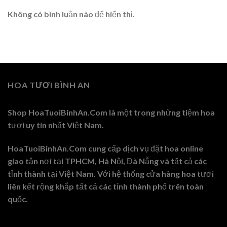
Không có bình luận nào để hiển thị.
HOA TƯƠI BÌNH AN
Shop HoaTuoiBinhAn.Com là một trong những tiệm hoa
tươi uy tín nhất Việt Nam.
HoaTuoiBinhAn.Com cung cấp dịch vụ đặt hoa online
giao tận nơi tại TPHCM, Hà Nội, Đà Nẵng và tất cả các
tỉnh thành tại Việt Nam. Với hệ thống cửa hàng hoa tươi
liên kết rộng khắp tất cả các tỉnh thành phố trên toàn
quốc.