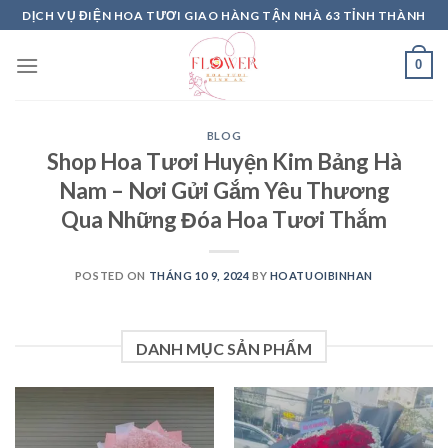
Skip
DỊCH VỤ ĐIỆN HOA TƯƠI GIAO HÀNG TẬN NHÀ 63 TỈNH THÀNH
to
content
0
BLOG
Shop Hoa Tươi Huyện Kim Bảng Hà
Nam – Nơi Gửi Gắm Yêu Thương
Qua Những Đóa Hoa Tươi Thắm
POSTED ON
THÁNG 10 9, 2024
BY
HOATUOIBINHAN
DANH MỤC SẢN PHẨM