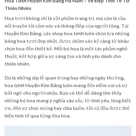
Hoa Tươi Huyện Kim Bảng Hà Nam – Vẻ Đẹp Tinh Tế Từ
Thiên Nhiên
Hoa tươi không chỉ là vật phẩm trang trí, mà còn là cầu
nối truyền tải cảm xúc và thông điệp của người tặng. Tại
Huyện Kim Bảng
, các
shop hoa tươi
luôn chọn lựa những
bông hoa tươi đẹp nhất, được chăm sóc kỹ càng từ khâu
chọn hoa đến thiết kế. Mỗi bó hoa là một tác phẩm nghệ
thuật, kết hợp giữa sự sáng tạo và tình yêu dành cho
thiên nhiên.
Dù là những dịp lễ quan trọng hay những ngày thường,
hoa tươi Huyện Kim Bảng
luôn mang đến niềm vui và sự
bất ngờ cho người nhận. Bạn có thể dễ dàng tìm thấy
những bó hoa mang ý nghĩa sâu sắc, từ tình yêu, lòng biết
ơn, đến sự chúc mừng hay chia buồn, tất cả đều được thể
hiện tinh tế qua từng đóa hoa.