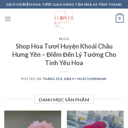
Skip
DỊCH VỤ ĐIỆN HOA TƯƠI GIAO HÀNG TẬN NHÀ 63 TỈNH THÀNH
to
content
0
BLOG
Shop Hoa Tươi Huyện Khoái Châu
Hưng Yên – Điểm Đến Lý Tưởng Cho
Tình Yêu Hoa
POSTED ON
THÁNG 10 8, 2024
BY
HOATUOIBINHAN
DANH MỤC SẢN PHẨM