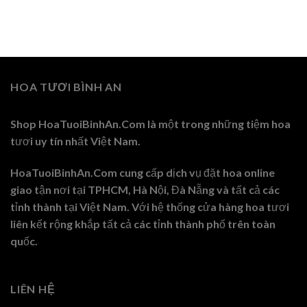
HOA TƯƠI BÌNH AN
Shop HoaTuoiBinhAn.Com là một trong những tiệm hoa
tươi uy tín nhất Việt Nam.
HoaTuoiBinhAn.Com cung cấp dịch vụ đặt hoa online
giao tận nơi tại TPHCM, Hà Nội, Đà Nẵng và tất cả các
tỉnh thành tại Việt Nam. Với hệ thống cửa hàng hoa tươi
liên kết rộng khắp tất cả các tỉnh thành phố trên toàn
quốc.
LIÊN HỆ