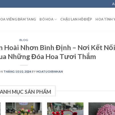
A
OA VIẾNG ĐÁM TANG
BÓ HOA
CHẬU LAN HỒ ĐIỆP
HOA TÌNH 
BLOG
 Hoài Nhơn Bình Định – Nơi Kết Nố
ua Những Đóa Hoa Tươi Thắm
ON
THÁNG 10 10, 2024
BY
HOATUOIBINHAN
ANH MỤC SẢN PHẨM