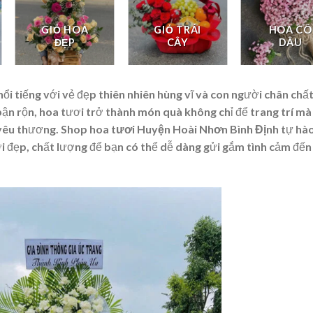
GIỎ HOA
GIỎ TRÁI
HOA CÔ
ĐẸP
CÂY
DÂU
ổi tiếng với vẻ đẹp thiên nhiên hùng vĩ và con người chân chất
bận rộn, hoa tươi trở thành món quà không chỉ để trang trí mà
 yêu thương.
Shop hoa tươi Huyện Hoài Nhơn Bình Định
tự hào
ơi đẹp, chất lượng để bạn có thể dễ dàng gửi gắm tình cảm đến