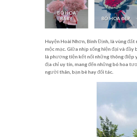
BÓ HOA
LAN HỒ ĐIỆP
BABY
BÓ HOA ĐẸP
Huyện Hoài Nhơn, Bình Định, là vùng đất n
mộc mạc. Giữa nhịp sống hiện đại và đầy 
là phương tiện kết nối những thông điệp
địa chỉ uy tín, mang đến những bó hoa tư
người thân, bạn bè hay đối tác.