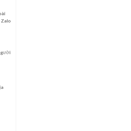
oài
a Zalo
 người
ịa