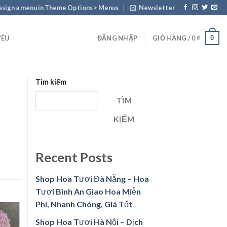
ssign a menu in Theme Options > Menus
Newsletter
0
YÊU
ĐĂNG NHẬP
GIỎ HÀNG /
0
₫
Tìm kiếm
i
TÌM
KIẾM
Recent Posts
Shop Hoa Tươi Đà Nẵng – Hoa
Tươi Bình An Giao Hoa Miễn
Phí, Nhanh Chóng, Giá Tốt
Shop Hoa Tươi Hà Nội – Dịch