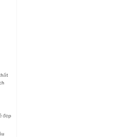
chất
ch
ẻ đẹp
ầu