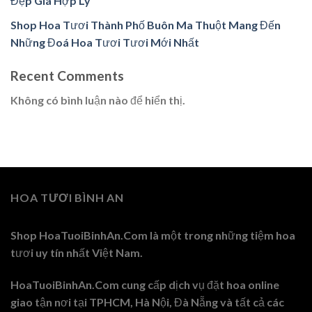
Đẹp Giá Hợp Lý
Shop Hoa Tươi Thành Phố Buôn Ma Thuột Mang Đến
Những Đoá Hoa Tươi Tươi Mới Nhất
Recent Comments
Không có bình luận nào để hiển thị.
HOA TƯƠI BÌNH AN
Shop HoaTuoiBinhAn.Com là một trong những tiệm hoa
tươi uy tín nhất Việt Nam.
HoaTuoiBinhAn.Com cung cấp dịch vụ đặt hoa online
giao tận nơi tại TPHCM, Hà Nội, Đà Nẵng và tất cả các