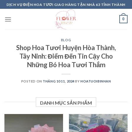
Skip
DỊCH VỤ ĐIỆN HOA TƯƠI GIAO HÀNG TẬN NHÀ 63 TỈNH THÀNH
to
content
0
BLOG
Shop Hoa Tươi Huyện Hòa Thành,
Tây Ninh: Điểm Đến Tin Cậy Cho
Những Bó Hoa Tươi Thắm
POSTED ON
THÁNG 10 11, 2024
BY
HOATUOIBINHAN
DANH MỤC SẢN PHẨM