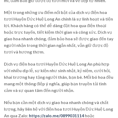
mỉ, đảm bảo giữ được độ tươi mới và vẻ đẹp tự nhiên.
Một trong những ưu điểm nổi bật của dịch vụ điện hoa
tươi Huyện Đức Huệ Long An chính là sự linh hoạt và tiện
lợi. Khách hàng có thể dễ dàng đặt hoa qua điện thoại
hoặc trực tuyến, tiết kiệm thời gian và công sức. Dịch vụ
giao hoa nhanh chóng, đảm bảo hoa sẽ được giao đến tay
người nhận trong thời gian ngắn nhất, vẫn giữ được độ
tươi và hương thơm.
Dịch vụ điện hoa tươi Huyện Đức Huệ Long An phù hợp
với nhiều dịp lễ, sự kiện như sinh nhật, kỷ niệm, cưới hỏi,
khai trương hay tặng người thân, bạn bè. Mỗi bó hoa đều
mang một thông điệp ý nghĩa, giúp bạn truyền tải tình
cảm và sự quan tâm đến người nhận.
Nếu bạn cần một dịch vụ giao hoa nhanh chóng và chất
lượng, hãy liên hệ với điện hoa tươi Huyện Đức Huệ Long
An qua Zalo:
https://zalo.me/0899031114
hoặc