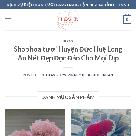
Skip
DỊCH VỤ ĐIỆN HOA TƯƠI GIAO HÀNG TẬN NHÀ 63 TỈNH THÀNH
to
content
0
BLOG
Shop hoa tươi Huyện Đức Huệ Long
An Nét Đẹp Độc Đáo Cho Mọi Dịp
POSTED ON
THÁNG 7 29, 2024
BY
HOATUOIBINHAN
DANH MỤC SẢN PHẨM