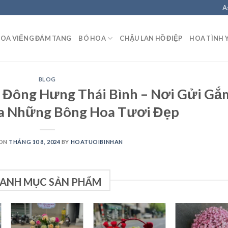
A
OA VIẾNG ĐÁM TANG
BÓ HOA
CHẬU LAN HỒ ĐIỆP
HOA TÌNH 
BLOG
 Đông Hưng Thái Bình – Nơi Gửi Gắ
a Những Bông Hoa Tươi Đẹp
 ON
THÁNG 10 8, 2024
BY
HOATUOIBINHAN
ANH MỤC SẢN PHẨM