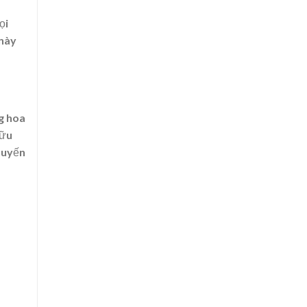
ọi
 này
g hoa
hữu
huyến