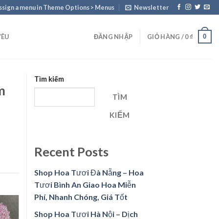
ssign a menu in Theme Options > Menus
Newsletter
0
YÊU
ĐĂNG NHẬP
GIỎ HÀNG /
0
₫
Tìm kiếm
m
TÌM
KIẾM
Recent Posts
Shop Hoa Tươi Đà Nẵng – Hoa
Tươi Bình An Giao Hoa Miễn
Phí, Nhanh Chóng, Giá Tốt
Shop Hoa Tươi Hà Nội – Dịch