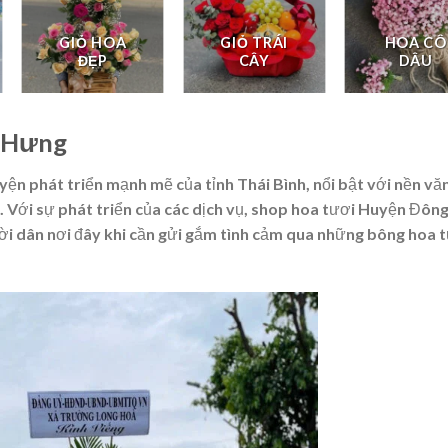
GIỎ HOA
GIỎ TRÁI
HOA CÔ
ĐẸP
CÂY
DÂU
g Hưng
n phát triển mạnh mẽ của tỉnh Thái Bình, nổi bật với nền vă
 Với sự phát triển của các dịch vụ, shop hoa tươi Huyện Đôn
ười dân nơi đây khi cần gửi gắm tình cảm qua những bông hoa 