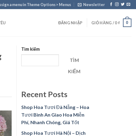
ssign a menu in Theme Options > Menus
Newsletter
0
YÊU
ĐĂNG NHẬP
GIỎ HÀNG /
0
₫
Tìm kiếm
g
TÌM
KIẾM
Recent Posts
Shop Hoa Tươi Đà Nẵng – Hoa
Tươi Bình An Giao Hoa Miễn
Phí, Nhanh Chóng, Giá Tốt
Shop Hoa Tươi Hà Nội – Dịch