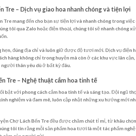
 Tre – Dịch vụ giao hoa nhanh chóng và tiện lợi
 Tre mang đến cho bạn sự tiện lợi và nhanh chóng trong việc
húng tôi qua Zalo hoặc điện thoại, chúng tôi sẽ nhanh chóng xử
uốn.
hẹn, đúng địa chỉ và luôn giữ được độ tươi mới. Dịch vụ điện 
ch hàng không chỉ trong huyện mà còn ở các khu vực lân cận,
người thân yêu dù ở bất kỳ đâu.
n Tre – Nghệ thuật cắm hoa tinh tế
i bật với phong cách cắm hoa tinh tế và sáng tạo. Đội ngũ t
 kinh nghiệm và đam mê, luôn cập nhật những xu hướng mới nh
uyện Chợ Lách Bến Tre đều được chăm chút tỉ mỉ, từ khâu chọn
húng tôi tin rằng mỗi sản phẩm hoa tươi là một tác phẩm nghệ
h cảm của người gửi.