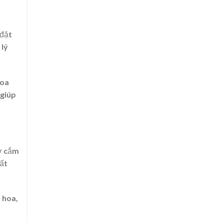
 đặt
 lý
hoa
 giúp
hợ cắm
ất
 hoa,