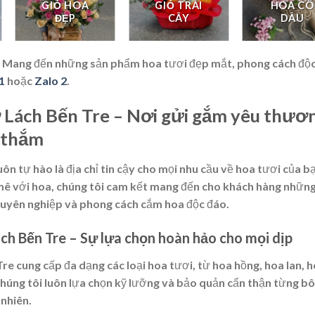
GIỎ HOA
GIỎ TRÁI
HOA CÔ
ĐẸP
CÂY
DÂU
 Mang đến những sản phẩm hoa tươi đẹp mắt, phong cách độc
1
hoặc
Zalo 2
.
 Lách Bến Tre – Nơi gửi gắm yêu thươ
 thắm
n tự hào là địa chỉ tin cậy cho mọi nhu cầu về hoa tươi của b
mê với hoa, chúng tôi cam kết mang đến cho khách hàng nhữn
huyên nghiệp và phong cách cắm hoa độc đáo.
h Bến Tre – Sự lựa chọn hoàn hảo cho mọi dịp
 cung cấp đa dạng các loại hoa tươi, từ hoa hồng, hoa lan, 
Chúng tôi luôn lựa chọn kỹ lưỡng và bảo quản cẩn thận từng b
nhiên.