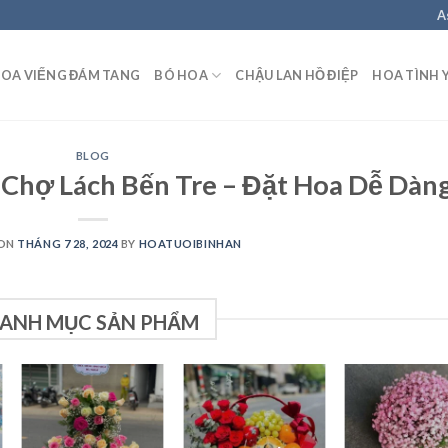
A
OA VIẾNG ĐÁM TANG
BÓ HOA
CHẬU LAN HỒ ĐIỆP
HOA TÌNH 
BLOG
Chợ Lách Bến Tre – Đặt Hoa Dễ Dàn
 ON
THÁNG 7 28, 2024
BY
HOATUOIBINHAN
ANH MỤC SẢN PHẨM