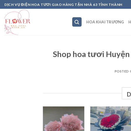
Skip
DỊCH VỤ ĐIỆN HOA TƯƠI GIAO HÀNG TẬN NHÀ 63 TỈNH THÀNH
to
content
HOA KHAI TRƯƠNG
H
Shop hoa tươi Huyện 
POSTED
D