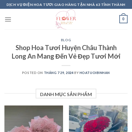
Skip
DỊCH VỤ ĐIỆN HOA TƯƠI GIAO HÀNG TẬN NHÀ 63 TỈNH THÀNH
to
content
0
BLOG
Shop Hoa Tươi Huyện Châu Thành
Long An Mang Đến Vẻ Đẹp Tươi Mới
POSTED ON
THÁNG 7 29, 2024
BY
HOATUOIBINHAN
DANH MỤC SẢN PHẨM