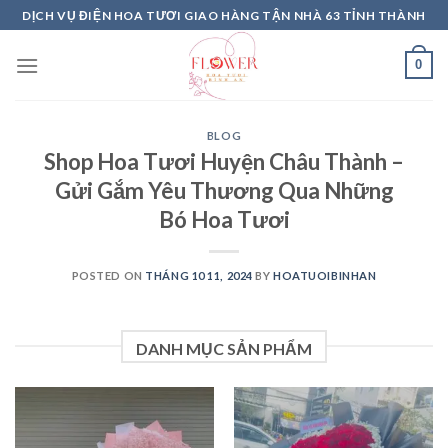
Skip
DỊCH VỤ ĐIỆN HOA TƯƠI GIAO HÀNG TẬN NHÀ 63 TỈNH THÀNH
to
content
0
BLOG
Shop Hoa Tươi Huyện Châu Thành –
Gửi Gắm Yêu Thương Qua Những
Bó Hoa Tươi
POSTED ON
THÁNG 10 11, 2024
BY
HOATUOIBINHAN
DANH MỤC SẢN PHẨM