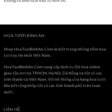
Không có bình luận nào để hiển thị.
HOA TƯƠI BÌNH AN
Shop HoaTuoiBinhAn.Com là một trong những tiệm hoa
tươi uy tín nhất Việt Nam.
HoaTuoiBinhAn.Com cung cấp dịch vụ đặt hoa online
giao tận nơi tại TPHCM, Hà Nội, Đà Nẵng và tất cả các
tỉnh thành tại Việt Nam. Với hệ thống cửa hàng hoa tươi
liên kết rộng khắp tất cả các tỉnh thành phố trên toàn
quốc.
LIÊN HỆ