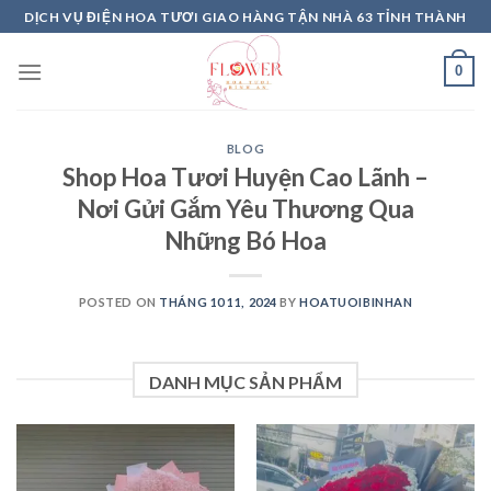
Skip
DỊCH VỤ ĐIỆN HOA TƯƠI GIAO HÀNG TẬN NHÀ 63 TỈNH THÀNH
to
content
0
BLOG
Shop Hoa Tươi Huyện Cao Lãnh –
Nơi Gửi Gắm Yêu Thương Qua
Những Bó Hoa
POSTED ON
THÁNG 10 11, 2024
BY
HOATUOIBINHAN
DANH MỤC SẢN PHẨM