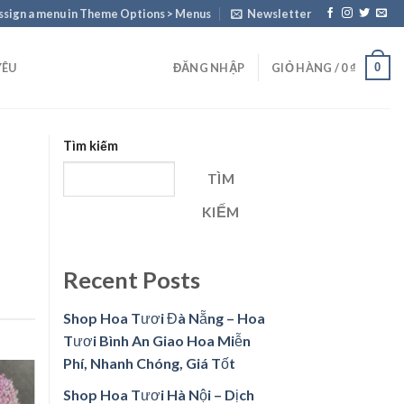
ssign a menu in Theme Options > Menus
Newsletter
0
YÊU
ĐĂNG NHẬP
GIỎ HÀNG /
0
₫
Tìm kiếm
TÌM
KIẾM
Recent Posts
Shop Hoa Tươi Đà Nẵng – Hoa
Tươi Bình An Giao Hoa Miễn
Phí, Nhanh Chóng, Giá Tốt
Shop Hoa Tươi Hà Nội – Dịch