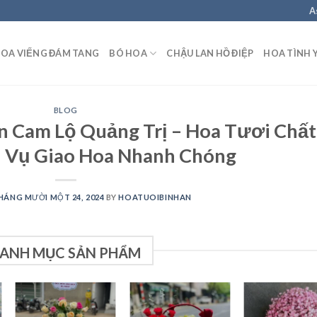
A
OA VIẾNG ĐÁM TANG
BÓ HOA
CHẬU LAN HỒ ĐIỆP
HOA TÌNH 
BLOG
 Cam Lộ Quảng Trị – Hoa Tươi Chất
h Vụ Giao Hoa Nhanh Chóng
HÁNG MƯỜI MỘT 24, 2024
BY
HOATUOIBINHAN
ANH MỤC SẢN PHẨM