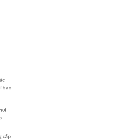
các
ôi bao
mọi
o
g cấp