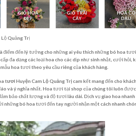
GIỎ HOA
GIỎ TRÁI
HOA CÔ
ĐẸP
CÂY
DÂU
 Lộ Quảng Trị
à điểm đến lý tưởng cho những ai yêu thích những bó hoa tươi
cấp đa dạng các loại hoa cho các dịp như sinh nhật, cưới hỏi, k
c mẫu hoa tươi theo yêu cầu riêng của khách hàng.
oa tươi Huyện Cam Lộ Quảng Trị
cam kết mang đến cho khác
o và ý nghĩa nhất. Hoa tươi tại shop của chúng tôi luôn đượ
 đảm bảo chất lượng và độ tươi lâu dài. Dịch vụ giao hoa nhanh
gửi những bó hoa tươi đến tay người nhận một cách nhanh chó