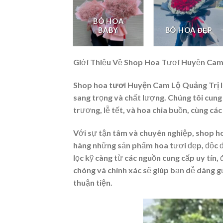
BÓ HOA
LAN HỒ ĐIỆP
BABY
BÓ HOA ĐẸP
Giới Thiệu Về Shop Hoa Tươi Huyện Cam
Shop hoa tươi Huyện Cam Lộ Quảng Trị
l
sang trọng và chất lượng. Chúng tôi cung 
trương, lễ tết, và hoa chia buồn, cùng cá
Với sự tận tâm và chuyên nghiệp,
shop h
hàng những sản phẩm hoa tươi đẹp, độc đá
lọc kỹ càng từ các nguồn cung cấp uy tín,
chóng và chính xác sẽ giúp bạn dễ dàng 
thuận tiện.