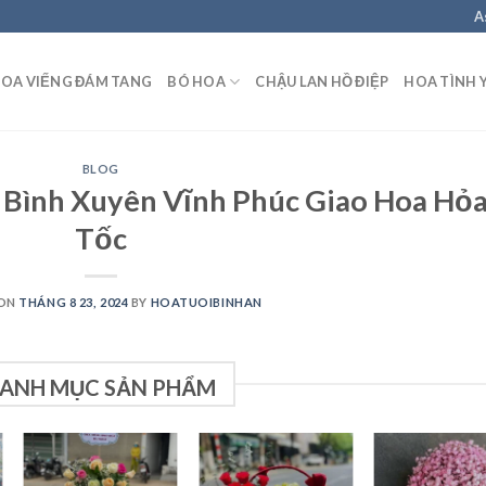
A
OA VIẾNG ĐÁM TANG
BÓ HOA
CHẬU LAN HỒ ĐIỆP
HOA TÌNH 
BLOG
 Bình Xuyên Vĩnh Phúc Giao Hoa Hỏ
Tốc
 ON
THÁNG 8 23, 2024
BY
HOATUOIBINHAN
ANH MỤC SẢN PHẨM