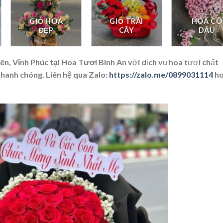
GIỎ HOA
GIỎ TRÁI
HOA CÔ
ĐẸP
CÂY
DÂU
n, Vĩnh Phúc tại Hoa Tươi Bình An
với dịch vụ hoa tươi chất
nhanh chóng. Liên hệ qua Zalo:
https://zalo.me/0899031114
ho