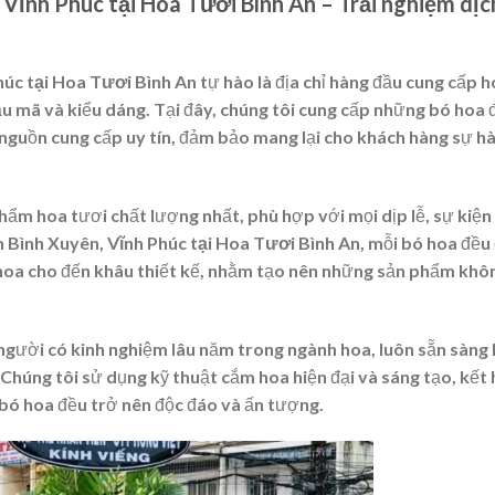
Vĩnh Phúc tại Hoa Tươi Bình An – Trải nghiệm dịc
húc tại Hoa Tươi Bình An
tự hào là địa chỉ hàng đầu cung cấp 
u mã và kiểu dáng. Tại đây, chúng tôi cung cấp những bó hoa
 nguồn cung cấp uy tín, đảm bảo mang lại cho khách hàng sự hà
m hoa tươi chất lượng nhất, phù hợp với mọi dịp lễ, sự kiện
 Bình Xuyên, Vĩnh Phúc tại Hoa Tươi Bình An
, mỗi bó hoa đều
n hoa cho đến khâu thiết kế, nhằm tạo nên những sản phẩm khôn
 người có kinh nghiệm lâu năm trong ngành hoa, luôn sẵn sàng 
Chúng tôi sử dụng kỹ thuật cắm hoa hiện đại và sáng tạo, kết
i bó hoa đều trở nên độc đáo và ấn tượng.