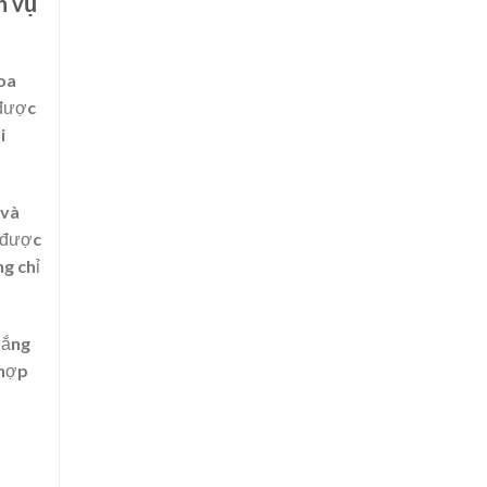
h vụ
hoa
 được
i
 và
 được
g chỉ
lắng
 hợp