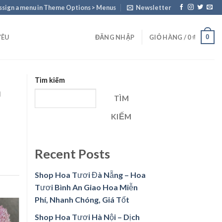
ssign a menu in Theme Options > Menus
Newsletter
0
YÊU
ĐĂNG NHẬP
GIỎ HÀNG /
0
₫
Tìm kiếm
a
TÌM
KIẾM
Recent Posts
Shop Hoa Tươi Đà Nẵng – Hoa
Tươi Bình An Giao Hoa Miễn
Phí, Nhanh Chóng, Giá Tốt
Shop Hoa Tươi Hà Nội – Dịch