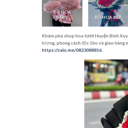
BÓ HOA
LAN HỒ ĐIỆP
BABY
BÓ HOA ĐẸP
Khám phá
shop hoa tươi Huyện Bình Xuyê
lượng, phong cách độc đáo và giao hàng 
https://zalo.me/0823088816
.