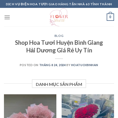
Skip
DỊCH VỤ ĐIỆN HOA TƯƠI GIAO HÀNG TẬN NHÀ 63 TỈNH THÀNH
to
content
0
BLOG
Shop Hoa Tươi Huyện Bình Giang
Hải Dương Giá Rẻ Uy Tín
POSTED ON
THÁNG 8 24, 2024
BY
HOATUOIBINHAN
DANH MỤC SẢN PHẨM