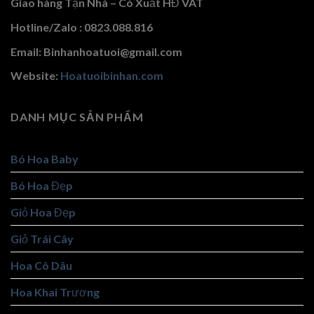
Giao hàng Tận Nhà – Có Xuất HĐ VAT
Hotline/Zalo : 0823.088.816
Email: Binhanhoatuoi@gmail.com
Website:
Hoatuoibinhan.com
DANH MỤC SẢN PHẨM
Bó Hoa Baby
Bó Hoa Đẹp
Giỏ Hoa Đẹp
Giỏ Trái Cây
Hoa Cô Dâu
Hoa Khai Trương