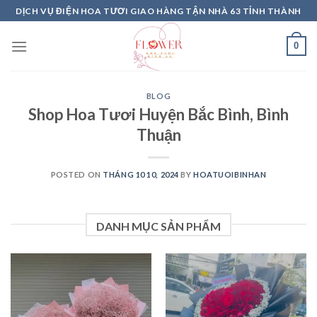
Skip
DỊCH VỤ ĐIỆN HOA TƯƠI GIAO HÀNG TẬN NHÀ 63 TỈNH THÀNH
to
content
0
BLOG
Shop Hoa Tươi Huyện Bắc Bình, Bình
Thuận
POSTED ON
THÁNG 10 10, 2024
BY
HOATUOIBINHAN
DANH MỤC SẢN PHẨM