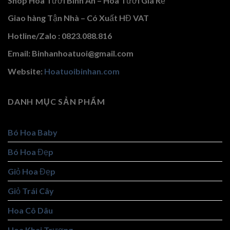
Shop Hoa Tươi Bình An – Hoa Tươi Giá Rẻ
Giao hàng Tận Nhà – Có Xuất HĐ VAT
Hotline/Zalo : 0823.088.816
Email: Binhanhoatuoi@gmail.com
Website:
Hoatuoibinhan.com
DANH MỤC SẢN PHẨM
Bó Hoa Baby
Bó Hoa Đẹp
Giỏ Hoa Đẹp
Giỏ Trái Cây
Hoa Cô Dâu
Hoa Khai Trương