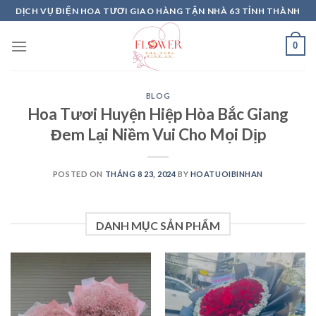
Skip
DỊCH VỤ ĐIỆN HOA TƯƠI GIAO HÀNG TẬN NHÀ 63 TỈNH THÀNH
to
content
0
BLOG
Hoa Tươi Huyện Hiệp Hòa Bắc Giang
Đem Lại Niềm Vui Cho Mọi Dịp
POSTED ON
THÁNG 8 23, 2024
BY
HOATUOIBINHAN
DANH MỤC SẢN PHẨM