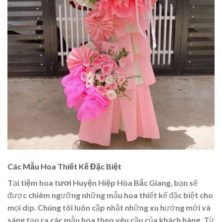
Các Mẫu Hoa Thiết Kế Đặc Biệt
Tại
tiệm hoa tươi Huyện Hiệp Hòa Bắc Giang
, bạn sẽ
được chiêm ngưỡng những mẫu hoa thiết kế đặc biệt cho
mọi dịp. Chúng tôi luôn cập nhật những xu hướng mới và
sáng tạo ra các mẫu hoa theo yêu cầu của khách hàng. Từ