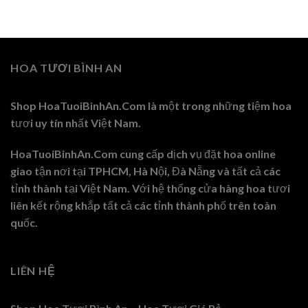
HOA TƯƠI BÌNH AN
Shop HoaTuoiBinhAn.Com là một trong những tiệm hoa
tươi uy tín nhất Việt Nam.
HoaTuoiBinhAn.Com cung cấp dịch vụ đặt hoa online
giao tận nơi tại TPHCM, Hà Nội, Đà Nẵng và tất cả các
tỉnh thành tại Việt Nam. Với hệ thống cửa hàng hoa tươi
liên kết rộng khắp tất cả các tỉnh thành phố trên toàn
quốc.
LIÊN HỆ