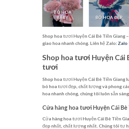
BÓ HOA
LAN HỒ ĐIỆP
BABY
BÓ HOA ĐẸP
Shop hoa tươi Huyện Cái Bè Tiền Giang – 
giao hoa nhanh chóng. Liên hệ Zalo:
Zalo 
Shop hoa tươi Huyện Cái B
tươi
Shop hoa tươi Huyện Cái Bè Tiền Giang lu
bó hoa tươi đẹp, chất lượng và phong các
hoa nhanh chóng, chúng tôi luôn sẵn sàn
Cửa hàng hoa tươi Huyện Cái Bè 
Cửa hàng hoa tươi Huyện Cái Bè Tiền Gi
đẹp nhất, chất lượng nhất. Chúng tôi tự 