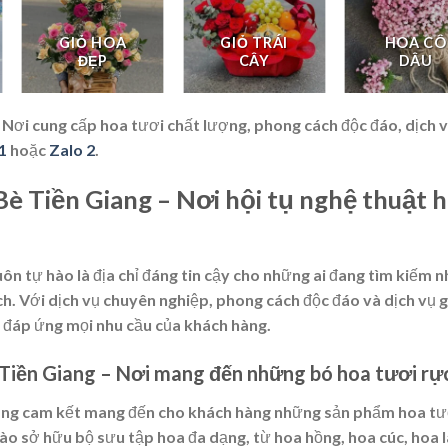
GIỎ HOA
GIỎ TRÁI
HOA CÔ
ĐẸP
CÂY
DÂU
Nơi cung cấp hoa tươi chất lượng, phong cách độc đáo, dịch 
1
hoặc
Zalo 2
.
è Tiền Giang – Nơi hội tụ nghệ thuật 
ôn tự hào là địa chỉ đáng tin cậy cho những ai đang tìm kiếm 
h. Với dịch vụ chuyên nghiệp, phong cách độc đáo và dịch vụ 
g đáp ứng mọi nhu cầu của khách hàng.
Tiền Giang – Nơi mang đến những bó hoa tươi rự
ang cam kết mang đến cho khách hàng những sản phẩm hoa tư
hào sở hữu bộ sưu tập hoa đa dạng, từ hoa hồng, hoa cúc, hoa 