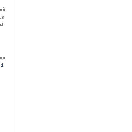
muốn
ua
ách
hục
 1