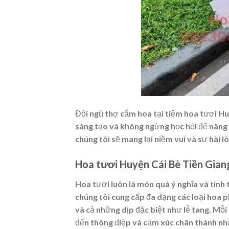
Đội ngũ thợ cắm hoa tại tiệm hoa tươi Hu
sáng tạo và không ngừng học hỏi để nâng 
chúng tôi sẽ mang lại niềm vui và sự hài 
Hoa tươi Huyện Cái Bè Tiền Giang
Hoa tươi luôn là món quà ý nghĩa và tinh 
chúng tôi cung cấp đa dạng các loại hoa p
và cả những dịp đặc biệt như lễ tang. Mỗ
đến thông điệp và cảm xúc chân thành nh