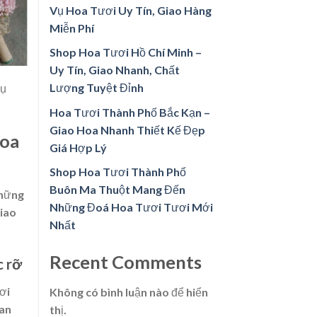
Vụ Hoa Tươi Uy Tín, Giao Hàng
Miễn Phí
Shop Hoa Tươi Hồ Chí Minh –
Uy Tín, Giao Nhanh, Chất
Lượng Tuyệt Đỉnh
vụ
Hoa Tươi Thành Phố Bắc Kạn –
Giao Hoa Nhanh Thiết Kế Đẹp
hoa
Giá Hợp Lý
Shop Hoa Tươi Thành Phố
Buôn Ma Thuột Mang Đến
những
Những Đoá Hoa Tươi Tươi Mới
giao
Nhất
Recent Comments
c rỡ
ơi
Không có bình luận nào để hiển
lan
thị.