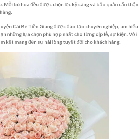
p. Mỗi bó hoa đều được chọn lọc kỹ càng và bảo quản cẩn thận
 hàng.
Huyện Cái Bè Tiền Giang được đào tạo chuyên nghiệp, am hiểu
bạn những lựa chọn phù hợp nhất cho từng dịp lễ, sự kiện. Với
am kết mang đến sự hài lòng tuyệt đối cho khách hàng.