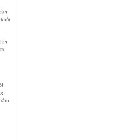
 cần
 khỏi
 đến
ơi
ôi
ng
phẩm