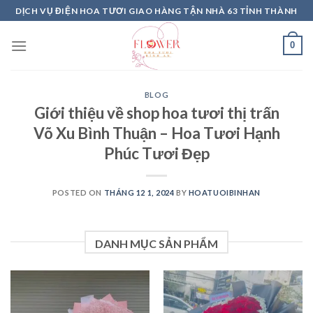
Skip
DỊCH VỤ ĐIỆN HOA TƯƠI GIAO HÀNG TẬN NHÀ 63 TỈNH THÀNH
to
content
0
BLOG
Giới thiệu về shop hoa tươi thị trấn
Võ Xu Bình Thuận – Hoa Tươi Hạnh
Phúc Tươi Đẹp
POSTED ON
THÁNG 12 1, 2024
BY
HOATUOIBINHAN
DANH MỤC SẢN PHẨM