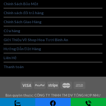
Chính Sách Bảo Mật
Chính sách đổi trả hàng
Chính Sách Giao Hàng
Cửa hàng
Giới Thiệu Về Shop Hoa Tươi Bình An
Hướng Dẫn Đặt Hàng
Liên Hệ
Thanh toán
Bản quyền thuộc: CÔNG TY TNHH TM DV TỔNG HỢP NHƯ
TRUNG - Mst: 3101146219