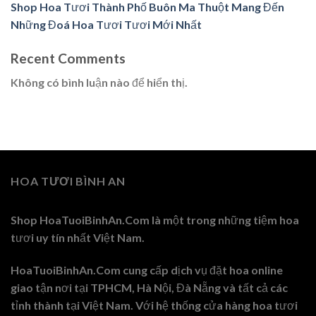
Shop Hoa Tươi Thành Phố Buôn Ma Thuột Mang Đến
Những Đoá Hoa Tươi Tươi Mới Nhất
Recent Comments
Không có bình luận nào để hiển thị.
HOA TƯƠI BÌNH AN
Shop HoaTuoiBinhAn.Com là một trong những tiệm hoa
tươi uy tín nhất Việt Nam.
HoaTuoiBinhAn.Com cung cấp dịch vụ đặt hoa online
giao tận nơi tại TPHCM, Hà Nội, Đà Nẵng và tất cả các
tỉnh thành tại Việt Nam. Với hệ thống cửa hàng hoa tươi