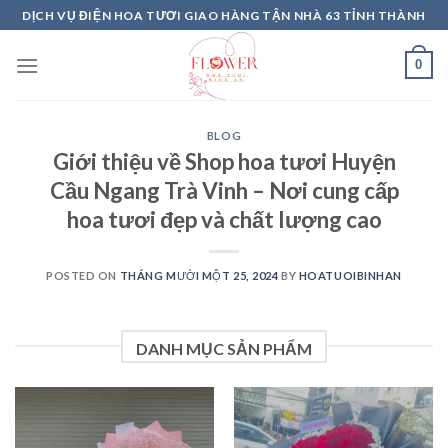
Skip
DỊCH VỤ ĐIỆN HOA TƯƠI GIAO HÀNG TẬN NHÀ 63 TỈNH THÀNH
to
content
0
BLOG
Giới thiệu về Shop hoa tươi Huyện
Cầu Ngang Trà Vinh – Nơi cung cấp
hoa tươi đẹp và chất lượng cao
POSTED ON
THÁNG MƯỜI MỘT 25, 2024
BY
HOATUOIBINHAN
DANH MỤC SẢN PHẨM